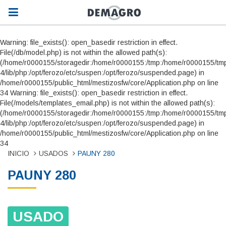
Warning: file_exists(): open_basedir restriction in effect.
File(/db/model.php) is not within the allowed path(s):
(/home/r0000155/storagedir:/home/r0000155:/tmp:/home/r0000155/tmp
4/lib/php:/opt/ferozo/etc/suspen:/opt/ferozo/suspended.page) in
/home/r0000155/public_html/mestizosfw/core/Application.php on line
34 Warning: file_exists(): open_basedir restriction in effect.
File(/models/templates_email.php) is not within the allowed path(s):
(/home/r0000155/storagedir:/home/r0000155:/tmp:/home/r0000155/tmp
4/lib/php:/opt/ferozo/etc/suspen:/opt/ferozo/suspended.page) in
/home/r0000155/public_html/mestizosfw/core/Application.php on line
34
INICIO
USADOS
PAUNY 280
PAUNY 280
USADO