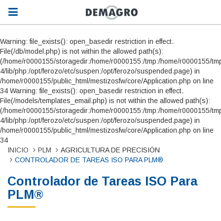
Warning: file_exists(): open_basedir restriction in effect.
File(/db/model.php) is not within the allowed path(s):
(/home/r0000155/storagedir:/home/r0000155:/tmp:/home/r0000155/tmp
4/lib/php:/opt/ferozo/etc/suspen:/opt/ferozo/suspended.page) in
/home/r0000155/public_html/mestizosfw/core/Application.php on line
34 Warning: file_exists(): open_basedir restriction in effect.
File(/models/templates_email.php) is not within the allowed path(s):
(/home/r0000155/storagedir:/home/r0000155:/tmp:/home/r0000155/tmp
4/lib/php:/opt/ferozo/etc/suspen:/opt/ferozo/suspended.page) in
/home/r0000155/public_html/mestizosfw/core/Application.php on line
34
INICIO
PLM
AGRICULTURA DE PRECISIÓN
CONTROLADOR DE TAREAS ISO PARA PLM®
Controlador de Tareas ISO Para
PLM®