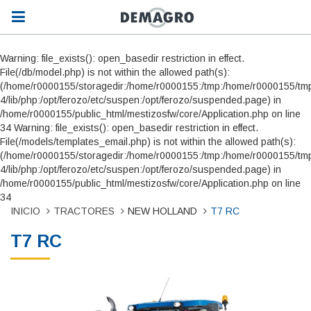
Warning: file_exists(): open_basedir restriction in effect.
File(/db/model.php) is not within the allowed path(s):
(/home/r0000155/storagedir:/home/r0000155:/tmp:/home/r0000155/tmp
4/lib/php:/opt/ferozo/etc/suspen:/opt/ferozo/suspended.page) in
/home/r0000155/public_html/mestizosfw/core/Application.php on line
34 Warning: file_exists(): open_basedir restriction in effect.
File(/models/templates_email.php) is not within the allowed path(s):
(/home/r0000155/storagedir:/home/r0000155:/tmp:/home/r0000155/tmp
4/lib/php:/opt/ferozo/etc/suspen:/opt/ferozo/suspended.page) in
/home/r0000155/public_html/mestizosfw/core/Application.php on line
34
INICIO
TRACTORES
NEW HOLLAND
T7 RC
T7 RC