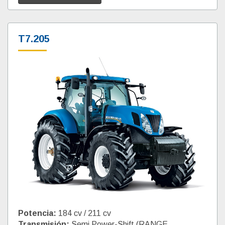
T7.205
Potencia:
184 cv / 211 cv
Transmisión:
Semi Power-Shift (RANGE