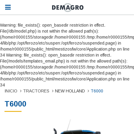
Warning: file_exists(): open_basedir restriction in effect.
File(/db/model.php) is not within the allowed path(s):
(/home/r0000155/storagedir:/home/r0000155:/tmp:/home/r0000155/tmp
4/lib/php:/opt/ferozo/etc/suspen:/opt/ferozo/suspended.page) in
/home/r0000155/public_html/mestizosfw/core/Application.php on line
34 Warning: file_exists(): open_basedir restriction in effect.
File(/models/templates_email.php) is not within the allowed path(s):
(/home/r0000155/storagedir:/home/r0000155:/tmp:/home/r0000155/tmp
4/lib/php:/opt/ferozo/etc/suspen:/opt/ferozo/suspended.page) in
/home/r0000155/public_html/mestizosfw/core/Application.php on line
34
INICIO
TRACTORES
NEW HOLLAND
T6000
T6000