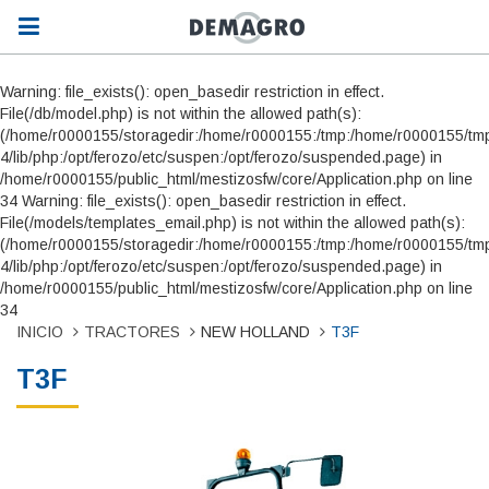
Warning: file_exists(): open_basedir restriction in effect.
File(/db/model.php) is not within the allowed path(s):
(/home/r0000155/storagedir:/home/r0000155:/tmp:/home/r0000155/tmp
4/lib/php:/opt/ferozo/etc/suspen:/opt/ferozo/suspended.page) in
/home/r0000155/public_html/mestizosfw/core/Application.php on line
34 Warning: file_exists(): open_basedir restriction in effect.
File(/models/templates_email.php) is not within the allowed path(s):
(/home/r0000155/storagedir:/home/r0000155:/tmp:/home/r0000155/tmp
4/lib/php:/opt/ferozo/etc/suspen:/opt/ferozo/suspended.page) in
/home/r0000155/public_html/mestizosfw/core/Application.php on line
34
INICIO
TRACTORES
NEW HOLLAND
T3F
T3F