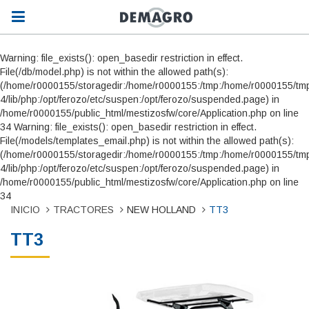
Warning: file_exists(): open_basedir restriction in effect.
File(/db/model.php) is not within the allowed path(s):
(/home/r0000155/storagedir:/home/r0000155:/tmp:/home/r0000155/tmp
4/lib/php:/opt/ferozo/etc/suspen:/opt/ferozo/suspended.page) in
/home/r0000155/public_html/mestizosfw/core/Application.php on line
34 Warning: file_exists(): open_basedir restriction in effect.
File(/models/templates_email.php) is not within the allowed path(s):
(/home/r0000155/storagedir:/home/r0000155:/tmp:/home/r0000155/tmp
4/lib/php:/opt/ferozo/etc/suspen:/opt/ferozo/suspended.page) in
/home/r0000155/public_html/mestizosfw/core/Application.php on line
34
INICIO
TRACTORES
NEW HOLLAND
TT3
TT3