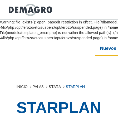
Warning: file_exists(): open_basedir restriction in effect. File(/db/m
4/lib/php:/opt/ferozo/etc/suspen:/opt/ferozo/suspended.page) in /home/
File(/models/templates_email.php) is not within the allowed path(s):
4/lib/php:/opt/ferozo/etc/suspen:/opt/ferozo/suspended.page) in /home
Nuevos
INICIO
PALAS
STARA
STARPLAN
STARPLAN