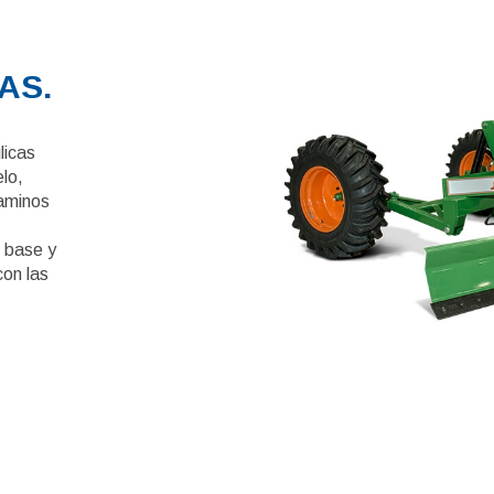
AS.
licas
elo,
caminos
 base y
con las