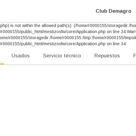
Club Demagro
odel.php) is not within the allowed path(s): (/home/r0000155/storagedir
r0000155/public_html/mestizosfw/core/Application.php on line 34 Warning
 (/home/r0000155/storagedir:/home/r0000155:/tmp:/home/r0000155/tmpsit
/r0000155/public_html/mestizosfw/core/Application.php on line 34
Usados
Servicio técnico
Repuestos
F