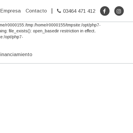
Empresa
Contacto
03464 471 412
:/home/r0000155:/tmp:/home/r0000155/tmpsite:/opt/php7-
: file_exists(): open_basedir restriction in effect.
e:/opt/php7-
inanciamiento