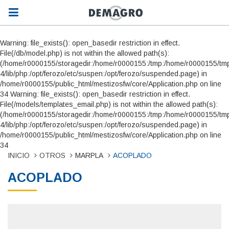
Warning: file_exists(): open_basedir restriction in effect.
File(/db/model.php) is not within the allowed path(s):
(/home/r0000155/storagedir:/home/r0000155:/tmp:/home/r0000155/tmp
4/lib/php:/opt/ferozo/etc/suspen:/opt/ferozo/suspended.page) in
/home/r0000155/public_html/mestizosfw/core/Application.php on line
34 Warning: file_exists(): open_basedir restriction in effect.
File(/models/templates_email.php) is not within the allowed path(s):
(/home/r0000155/storagedir:/home/r0000155:/tmp:/home/r0000155/tmp
4/lib/php:/opt/ferozo/etc/suspen:/opt/ferozo/suspended.page) in
/home/r0000155/public_html/mestizosfw/core/Application.php on line
34
INICIO
OTROS
MARPLA
ACOPLADO
ACOPLADO