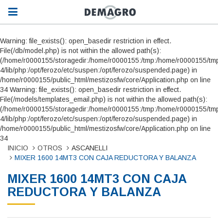
Warning: file_exists(): open_basedir restriction in effect.
File(/db/model.php) is not within the allowed path(s):
(/home/r0000155/storagedir:/home/r0000155:/tmp:/home/r0000155/tmp
4/lib/php:/opt/ferozo/etc/suspen:/opt/ferozo/suspended.page) in
/home/r0000155/public_html/mestizosfw/core/Application.php on line
34 Warning: file_exists(): open_basedir restriction in effect.
File(/models/templates_email.php) is not within the allowed path(s):
(/home/r0000155/storagedir:/home/r0000155:/tmp:/home/r0000155/tmp
4/lib/php:/opt/ferozo/etc/suspen:/opt/ferozo/suspended.page) in
/home/r0000155/public_html/mestizosfw/core/Application.php on line
34
INICIO
OTROS
ASCANELLI
MIXER 1600 14MT3 CON CAJA REDUCTORA Y BALANZA
MIXER 1600 14MT3 CON CAJA
REDUCTORA Y BALANZA