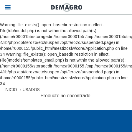
Warning: file_exists(): open_basedir restriction in effect.
File(/db/model.php) is not within the allowed path(s):
(/home/r0000155/storagedir:/home/r0000155:/tmp:/home/r0000155/tmp
4/lib/php:/opt/ferozo/etc/suspen:/opt/ferozo/suspended.page) in
/home/r0000155/public_html/mestizosfw/core/Application.php on line
34 Warning: file_exists(): open_basedir restriction in effect.
File(/models/templates_email.php) is not within the allowed path(s):
(/home/r0000155/storagedir:/home/r0000155:/tmp:/home/r0000155/tmp
4/lib/php:/opt/ferozo/etc/suspen:/opt/ferozo/suspended.page) in
/home/r0000155/public_html/mestizosfw/core/Application.php on line
34
INICIO
USADOS
Producto no encontrado.